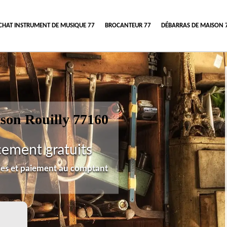
CHAT INSTRUMENT DE MUSIQUE 77
BROCANTEUR 77
DÉBARRAS DE MAISON 
ison Rouilly 77160
cement gratuits
lles et paiement au comptant