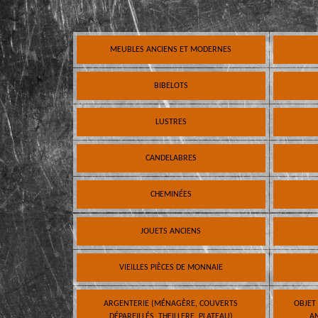
MEUBLES ANCIENS ET MODERNES
BIBELOTS
LUSTRES
CANDELABRES
CHEMINÉES
JOUETS ANCIENS
VIEILLES PIÈCES DE MONNAIE
ARGENTERIE (MÉNAGÈRE, COUVERTS
OBJET
DÉPAREILLÉS, THEILLERE, PLATEAU)
AN