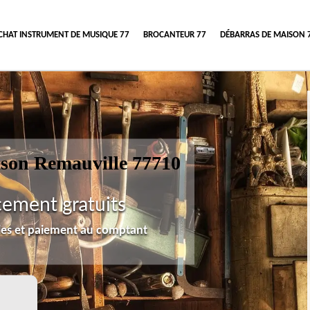
CHAT INSTRUMENT DE MUSIQUE 77
BROCANTEUR 77
DÉBARRAS DE MAISON 
ison Remauville 77710
cement gratuits
lles et paiement au comptant