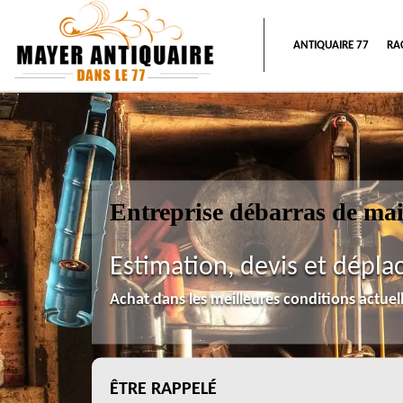
ANTIQUAIRE 77
RA
Entreprise débarras de ma
Estimation, devis et dépla
Achat dans les meilleures conditions actue
ÊTRE RAPPELÉ