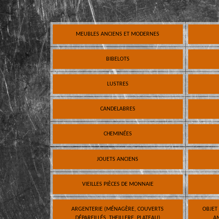
MEUBLES ANCIENS ET MODERNES
BIBELOTS
LUSTRES
CANDELABRES
CHEMINÉES
JOUETS ANCIENS
VIEILLES PIÈCES DE MONNAIE
ARGENTERIE (MÉNAGÈRE, COUVERTS
OBJET
DÉPAREILLÉS, THEILLERE, PLATEAU)
AN