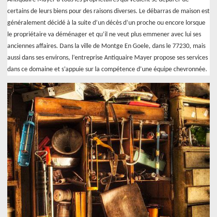
certains de leurs biens pour des raisons diverses. Le débarras de maison est
généralement décidé à la suite d’un décès d’un proche ou encore lorsque
le propriétaire va déménager et qu’il ne veut plus emmener avec lui ses
anciennes affaires. Dans la ville de Montge En Goele, dans le 77230, mais
aussi dans ses environs, l’entreprise Antiquaire Mayer propose ses services
dans ce domaine et s’appuie sur la compétence d’une équipe chevronnée.