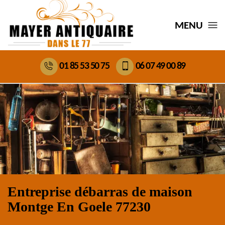
MENU
01 85 53 50 75
06 07 49 00 89
Entreprise débarras de maison
Montge En Goele 77230