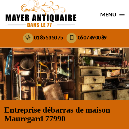
MENU
01 85 53 50 75
06 07 49 00 89
Entreprise débarras de maison
Mauregard 77990