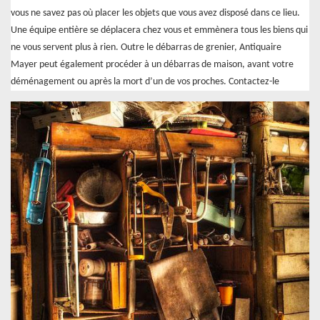
vous ne savez pas où placer les objets que vous avez disposé dans ce lieu.
Une équipe entière se déplacera chez vous et emmènera tous les biens qui
ne vous servent plus à rien. Outre le débarras de grenier, Antiquaire
Mayer peut également procéder à un débarras de maison, avant votre
déménagement ou après la mort d’un de vos proches. Contactez-le