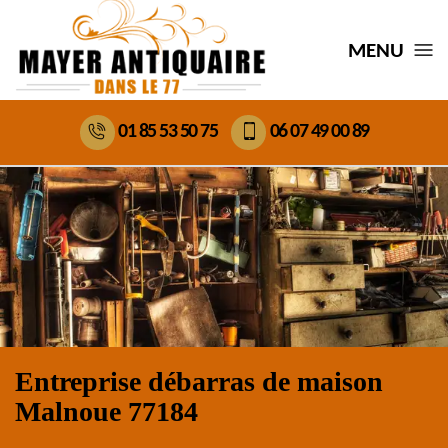
MENU
01 85 53 50 75
06 07 49 00 89
Entreprise débarras de maison
Malnoue 77184