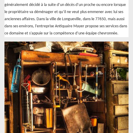
généralement décidé à la suite d’un décès d’un proche ou encore lorsque
le propriétaire va déménager et qu’il ne veut plus emmener avec lui ses
anciennes affaires. Dans la ville de Longueville, dans le 77650, mais aussi
dans ses environs, l’entreprise Antiquaire Mayer propose ses services dans
ce domaine et s’appuie sur la compétence d’une équipe chevronnée.