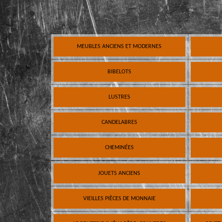
MEUBLES ANCIENS ET MODERNES
BIBELOTS
LUSTRES
CANDELABRES
CHEMINÉES
JOUETS ANCIENS
VIEILLES PIÈCES DE MONNAIE