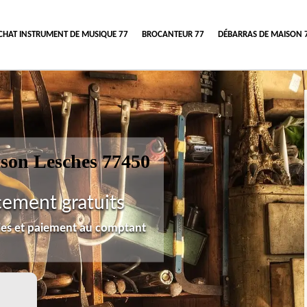
CHAT INSTRUMENT DE MUSIQUE 77
BROCANTEUR 77
DÉBARRAS DE MAISON 
ison Lesches 77450
cement gratuits
lles et paiement au comptant