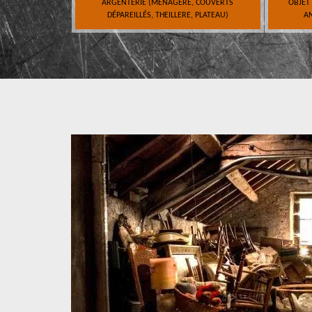
ARGENTERIE (MÉNAGÈRE, COUVERTS
OBJET
DÉPAREILLÉS, THEILLERE, PLATEAU)
AN