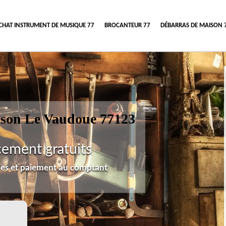
CHAT INSTRUMENT DE MUSIQUE 77
BROCANTEUR 77
DÉBARRAS DE MAISON 
ison Le Vaudoue 77123
cement gratuits
lles et paiement au comptant