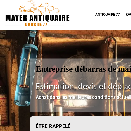
ANTIQUAIRE 77
RA
Entreprise débarras de ma
Estimation, devis et dépla
Achat dans les meilleures conditions actue
ÊTRE RAPPELÉ