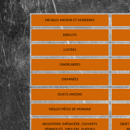
MEUBLES ANCIENS ET MODERNES
BIBELOTS
LUSTRES
CANDELABRES
CHEMINÉES
JOUETS ANCIENS
VIEILLES PIÈCES DE MONNAIE
ARGENTERIE (MÉNAGÈRE, COUVERTS
OBJET
DÉPAREILLÉS, THEILLERE, PLATEAU)
AN