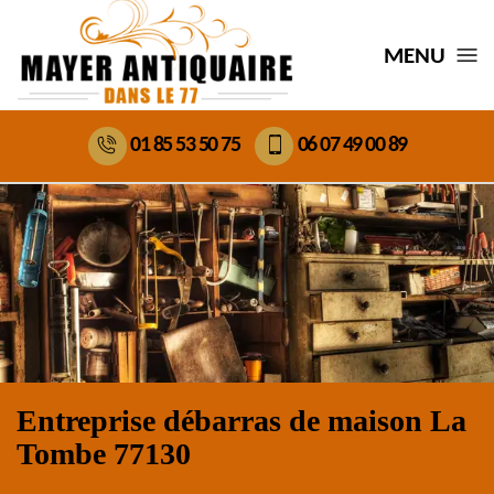
MENU
01 85 53 50 75
06 07 49 00 89
Entreprise débarras de maison La
Tombe 77130