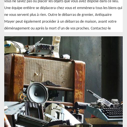
vous ne savez pas où placer les objets que vous avez disposé dans ce lieu.
Une équipe entière se déplacera chez vous et emmènera tous les biens qui
ne vous servent plus à rien. Outre le débarras de grenier, Antiquaire
Mayer peut également procéder à un débarras de maison, avant votre
déménagement ou après la mort d’un de vos proches. Contactez-le