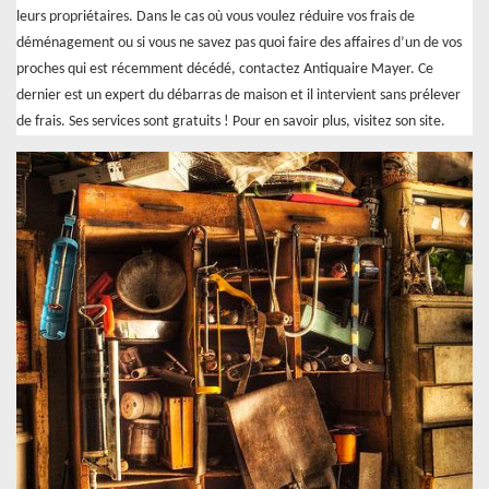
leurs propriétaires. Dans le cas où vous voulez réduire vos frais de
déménagement ou si vous ne savez pas quoi faire des affaires d’un de vos
proches qui est récemment décédé, contactez Antiquaire Mayer. Ce
dernier est un expert du débarras de maison et il intervient sans prélever
de frais. Ses services sont gratuits ! Pour en savoir plus, visitez son site.