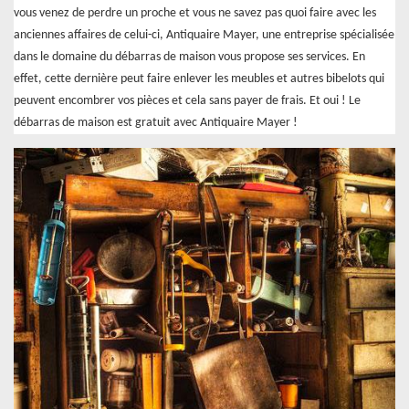
vous venez de perdre un proche et vous ne savez pas quoi faire avec les
anciennes affaires de celui-ci, Antiquaire Mayer, une entreprise spécialisée
dans le domaine du débarras de maison vous propose ses services. En
effet, cette dernière peut faire enlever les meubles et autres bibelots qui
peuvent encombrer vos pièces et cela sans payer de frais. Et oui ! Le
débarras de maison est gratuit avec Antiquaire Mayer !