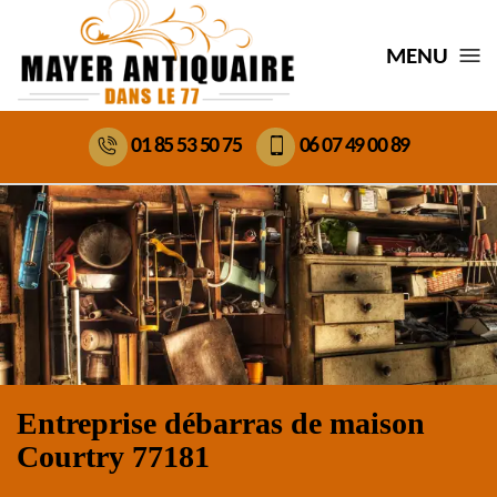
MENU
01 85 53 50 75
06 07 49 00 89
Entreprise débarras de maison
Courtry 77181