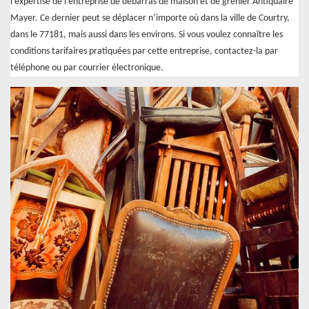
l’expertise de l’entreprise de débarras de maison et de grenier Antiquaire
Mayer. Ce dernier peut se déplacer n’importe où dans la ville de Courtry,
dans le 77181, mais aussi dans les environs. Si vous voulez connaître les
conditions tarifaires pratiquées par cette entreprise, contactez-la par
téléphone ou par courrier électronique.