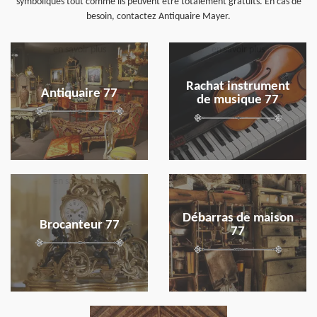
symboliques tout comme ils peuvent être totalement gratuits. En cas de
besoin, contactez Antiquaire Mayer.
en savoir plus
en savoir plus
Rachat instrument
Antiquaire 77
de musique 77
en savoir plus
en savoir plus
Débarras de maison
Brocanteur 77
77
en savoir plus