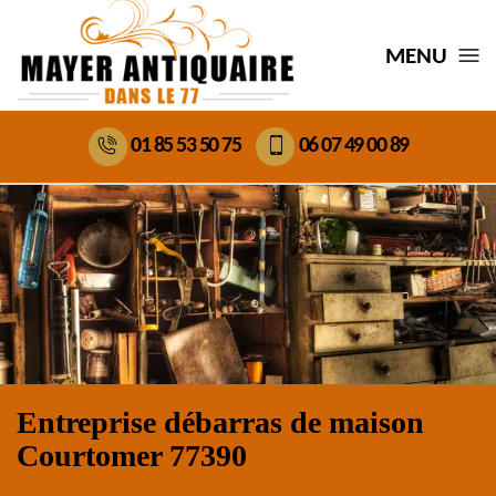
MENU
01 85 53 50 75
06 07 49 00 89
Entreprise débarras de maison
Courtomer 77390