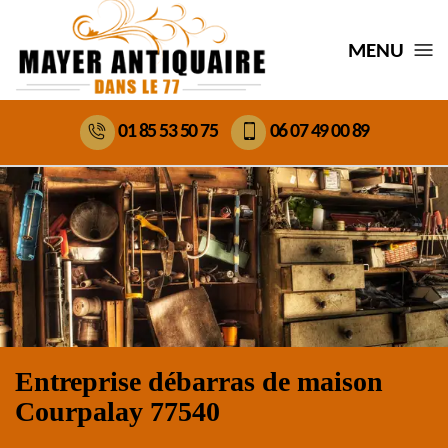
MENU
01 85 53 50 75
06 07 49 00 89
Entreprise débarras de maison
Courpalay 77540