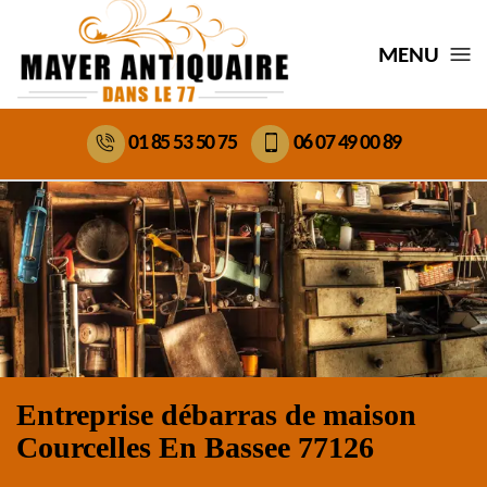
MENU
01 85 53 50 75
06 07 49 00 89
Entreprise débarras de maison
Courcelles En Bassee 77126