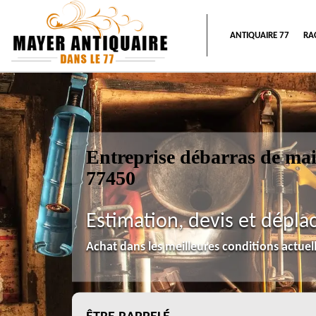
ANTIQUAIRE 77
RA
Entreprise débarras de mai
77450
Estimation, devis et dépla
Achat dans les meilleures conditions actue