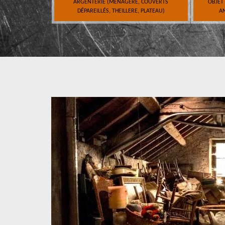
ARGENTERIE (MÉNAGÈRE, COUVERTS
OBJET
DÉPAREILLÉS, THEILLERE, PLATEAU)
AN