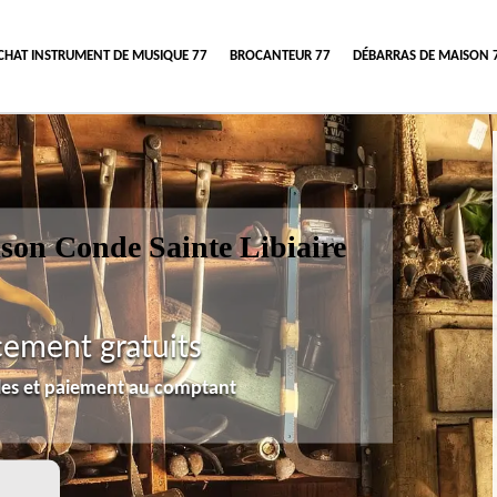
CHAT INSTRUMENT DE MUSIQUE 77
BROCANTEUR 77
DÉBARRAS DE MAISON 
son Conde Sainte Libiaire
cement gratuits
lles et paiement au comptant