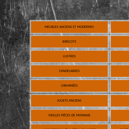
MEUBLES ANCIENS ET MODERNES
BIBELOTS
LUSTRES
CANDELABRES
CHEMINÉES
JOUETS ANCIENS
VIEILLES PIÈCES DE MONNAIE