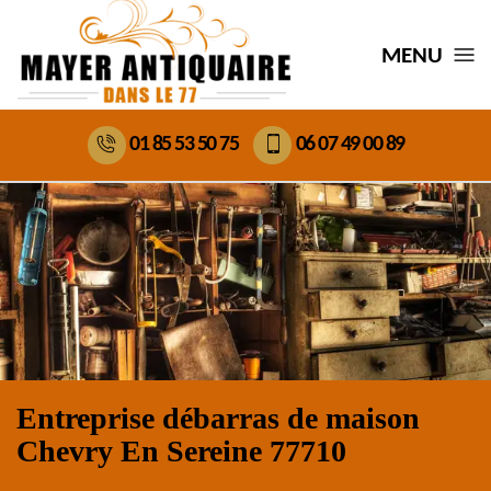
MENU
01 85 53 50 75
06 07 49 00 89
Entreprise débarras de maison
Chevry En Sereine 77710