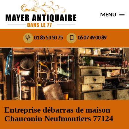
MENU
01 85 53 50 75
06 07 49 00 89
Entreprise débarras de maison
Chauconin Neufmontiers 77124