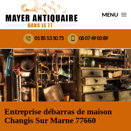
MENU
01 85 53 50 75
06 07 49 00 89
Entreprise débarras de maison
Changis Sur Marne 77660