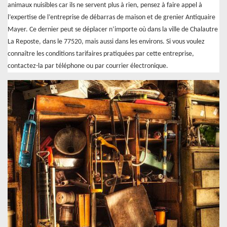
animaux nuisibles car ils ne servent plus à rien, pensez à faire appel à
l’expertise de l’entreprise de débarras de maison et de grenier Antiquaire
Mayer. Ce dernier peut se déplacer n’importe où dans la ville de Chalautre
La Reposte, dans le 77520, mais aussi dans les environs. Si vous voulez
connaître les conditions tarifaires pratiquées par cette entreprise,
contactez-la par téléphone ou par courrier électronique.