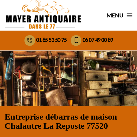
MENU
01 85 53 50 75
06 07 49 00 89
Entreprise débarras de maison
Chalautre La Reposte 77520