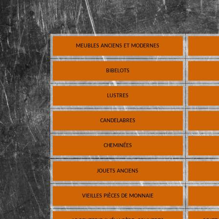
MEUBLES ANCIENS ET MODERNES
BIBELOTS
LUSTRES
CANDELABRES
CHEMINÉES
JOUETS ANCIENS
VIEILLES PIÈCES DE MONNAIE