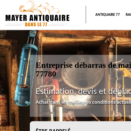
ANTIQUAIRE 77
RA
Entreprise débarras de ma
77780
Estimation, devis et dépla
Achat dans les meilleures conditions actue