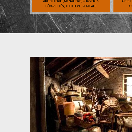
ARGENTERIE (MÉNAGÈRE, COUVERTS
OBJET
DÉPAREILLÉS, THEILLERE, PLATEAU)
AN