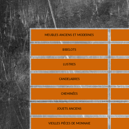
MEUBLES ANCIENS ET MODERNES
BIBELOTS
LUSTRES
CANDELABRES
CHEMINÉES
JOUETS ANCIENS
VIEILLES PIÈCES DE MONNAIE