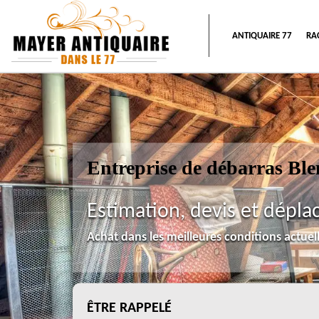
ANTIQUAIRE 77
RA
Entreprise de débarras Bl
Estimation, devis et dépla
Achat dans les meilleures conditions actue
ÊTRE RAPPELÉ