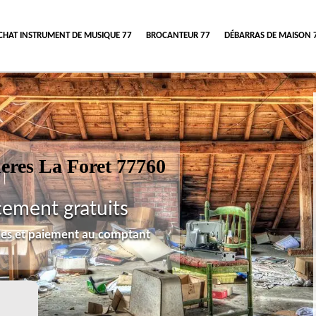
CHAT INSTRUMENT DE MUSIQUE 77
BROCANTEUR 77
DÉBARRAS DE MAISON 
eres La Foret 77760
cement gratuits
lles et paiement au comptant