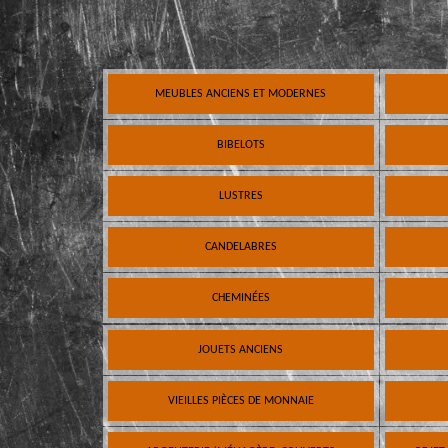
MEUBLES ANCIENS ET MODERNES
BIBELOTS
LUSTRES
CANDELABRES
CHEMINÉES
JOUETS ANCIENS
VIEILLES PIÈCES DE MONNAIE