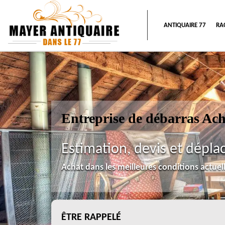
ANTIQUAIRE 77
RA
Entreprise de débarras Ach
Estimation, devis et dépla
Achat dans les meilleures conditions actue
ÊTRE RAPPELÉ