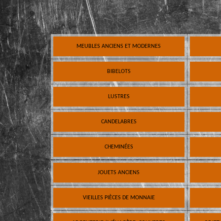
MEUBLES ANCIENS ET MODERNES
BIBELOTS
LUSTRES
CANDELABRES
CHEMINÉES
JOUETS ANCIENS
VIEILLES PIÈCES DE MONNAIE