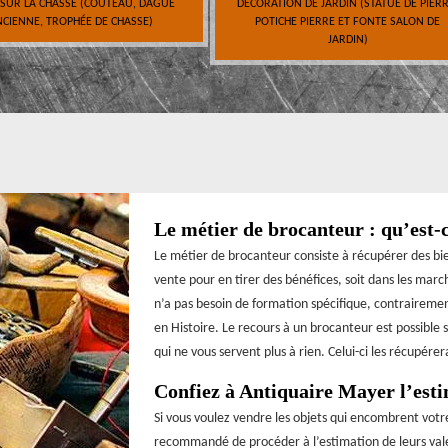
 SUR LA CHASSE (COUTEAU, DAGUE
DÉCORATION DE JARDIN (STATUE DE PIERR
CIENNE, TROPHÉE DE CHASSE)
POTICHE PIERRE ET FONTE SALON DE
JARDIN)
Le métier de brocanteur : qu’est-
Le métier de brocanteur consiste à récupérer des bien
vente pour en tirer des bénéfices, soit dans les marc
n’a pas besoin de formation spécifique, contrairement
en Histoire. Le recours à un brocanteur est possible 
qui ne vous servent plus à rien. Celui-ci les récupére
Confiez à Antiquaire Mayer l’esti
Si vous voulez vendre les objets qui encombrent votr
recommandé de procéder à l’estimation de leurs valeu