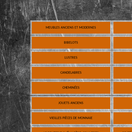
MEUBLES ANCIENS ET MODERNES
BIBELOTS
LUSTRES
CANDELABRES
CHEMINÉES
JOUETS ANCIENS
VIEILLES PIÈCES DE MONNAIE