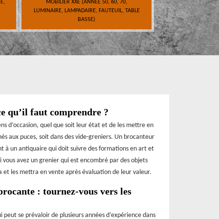
E,
MOBILIER XXE (ANNÉE 50, 60, 70,
LUMINAIRE, LAMPADAIRE, FAUTEUIL, TABLE
BASSE)
ce qu’il faut comprendre ?
s d’occasion, quel que soit leur état et de les mettre en
hés aux puces, soit dans des vide-greniers. Un brocanteur
 à un antiquaire qui doit suivre des formations en art et
si vous avez un grenier qui est encombré par des objets
ra et les mettra en vente après évaluation de leur valeur.
brocante : tournez-vous vers les
i peut se prévaloir de plusieurs années d’expérience dans