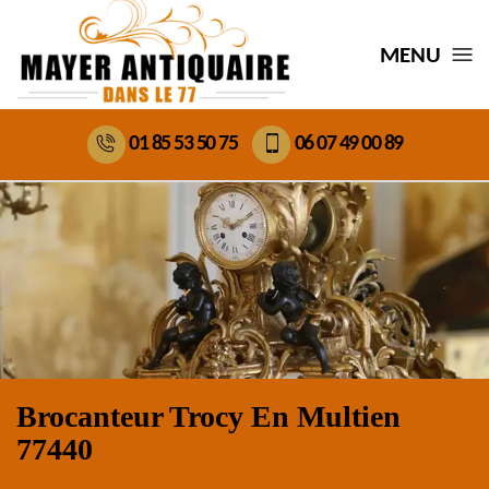
MENU
01 85 53 50 75
06 07 49 00 89
Brocanteur Trocy En Multien
77440