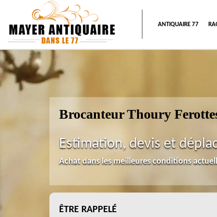
ANTIQUAIRE 77
RA
Brocanteur Thoury Ferotte
Estimation, devis et dépla
Achat dans les meilleures conditions actue
ÊTRE RAPPELÉ