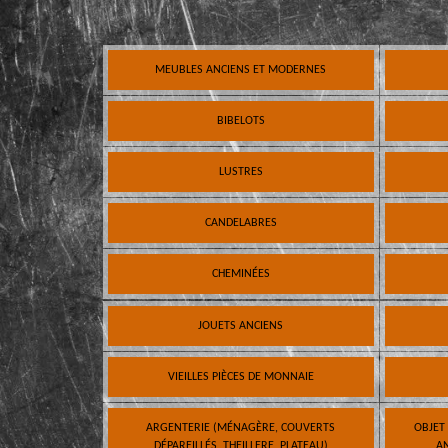
MEUBLES ANCIENS ET MODERNES
BIBELOTS
LUSTRES
CANDELABRES
CHEMINÉES
JOUETS ANCIENS
VIEILLES PIÈCES DE MONNAIE
ARGENTERIE (MÉNAGÈRE, COUVERTS
OBJET
DÉPAREILLÉS, THEILLERE, PLATEAU)
AN