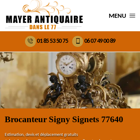
MENU
01 85 53 50 75
06 07 49 00 89
Brocanteur Signy Signets 77640
Estimation, devis et déplacement gratuits