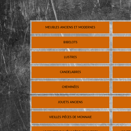
MEUBLES ANCIENS ET MODERNES
BIBELOTS
LUSTRES
CANDELABRES
CHEMINÉES
JOUETS ANCIENS
VIEILLES PIÈCES DE MONNAIE