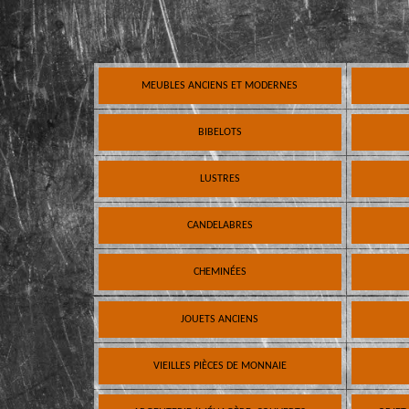
MEUBLES ANCIENS ET MODERNES
BIBELOTS
LUSTRES
CANDELABRES
CHEMINÉES
JOUETS ANCIENS
VIEILLES PIÈCES DE MONNAIE