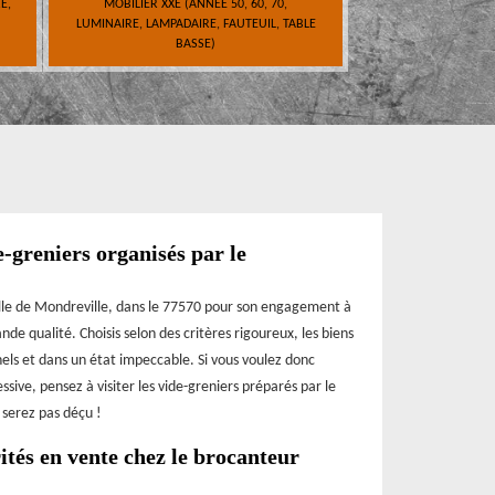
E,
MOBILIER XXE (ANNÉE 50, 60, 70,
LUMINAIRE, LAMPADAIRE, FAUTEUIL, TABLE
BASSE)
e-greniers organisés par le
ille de Mondreville, dans le 77570 pour son engagement à
nde qualité. Choisis selon des critères rigoureux, les biens
nels et dans un état impeccable. Si vous voulez donc
ive, pensez à visiter les vide-greniers préparés par le
serez pas déçu !
ités en vente chez le brocanteur