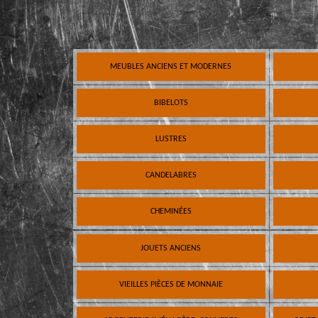
MEUBLES ANCIENS ET MODERNES
BIBELOTS
LUSTRES
CANDELABRES
CHEMINÉES
JOUETS ANCIENS
VIEILLES PIÈCES DE MONNAIE