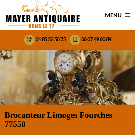
MENU
01 85 53 50 75
06 07 49 00 89
Brocanteur Limoges Fourches
77550