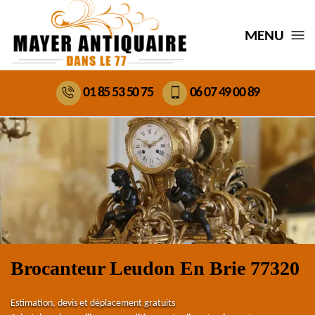
MENU
01 85 53 50 75
06 07 49 00 89
Brocanteur Leudon En Brie 77320
Estimation, devis et déplacement gratuits