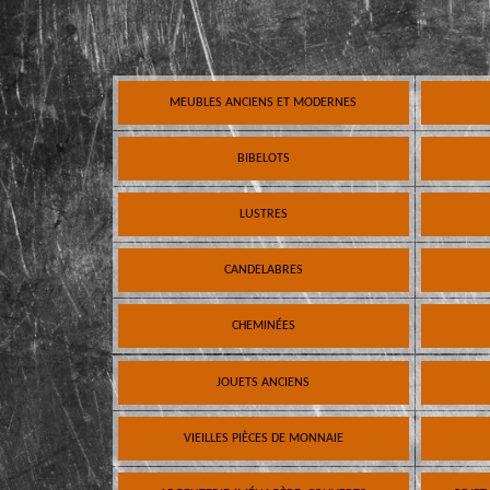
MEUBLES ANCIENS ET MODERNES
BIBELOTS
LUSTRES
CANDELABRES
CHEMINÉES
JOUETS ANCIENS
VIEILLES PIÈCES DE MONNAIE