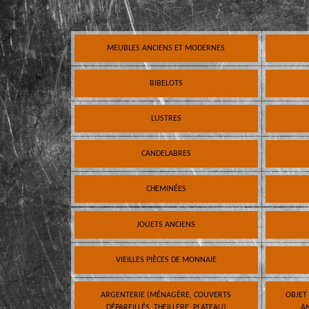
MEUBLES ANCIENS ET MODERNES
BIBELOTS
LUSTRES
CANDELABRES
CHEMINÉES
JOUETS ANCIENS
VIEILLES PIÈCES DE MONNAIE
ARGENTERIE (MÉNAGÈRE, COUVERTS
OBJET
DÉPAREILLÉS, THEILLERE, PLATEAU)
AN