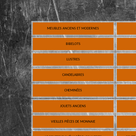
MEUBLES ANCIENS ET MODERNES
BIBELOTS
LUSTRES
CANDELABRES
CHEMINÉES
JOUETS ANCIENS
VIEILLES PIÈCES DE MONNAIE