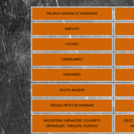
MEUBLES ANCIENS ET MODERNES
BIBELOTS
LUSTRES
CANDELABRES
CHEMINÉES
JOUETS ANCIENS
VIEILLES PIÈCES DE MONNAIE
ARGENTERIE (MÉNAGÈRE, COUVERTS
OBJET
DÉPAREILLÉS, THEILLERE, PLATEAU)
AN