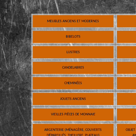
MEUBLES ANCIENS ET MODERNES
BIBELOTS
LUSTRES
CANDELABRES
CHEMINÉES
JOUETS ANCIENS
VIEILLES PIÈCES DE MONNAIE
ARGENTERIE (MÉNAGÈRE, COUVERTS
OBJET
DÉPAREILLÉS, THEILLERE, PLATEAU)
AN