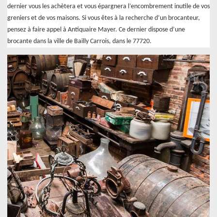
dernier vous les achètera et vous épargnera l’encombrement inutile de vos
greniers et de vos maisons. Si vous êtes à la recherche d’un brocanteur,
pensez à faire appel à Antiquaire Mayer. Ce dernier dispose d’une
brocante dans la ville de Bailly Carrois, dans le 77720.