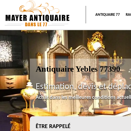
ANTIQUAIRE 77
RA
Antiquaire Yebles 77390
Estimation, devis et dépla
Achat dans les meilleures conditions actue
ÊTRE RAPPELÉ