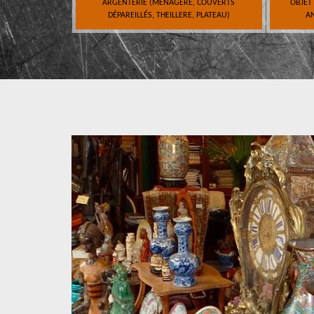
ARGENTERIE (MÉNAGÈRE, COUVERTS
OBJET
DÉPAREILLÉS, THEILLERE, PLATEAU)
AN