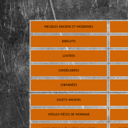
MEUBLES ANCIENS ET MODERNES
BIBELOTS
LUSTRES
CANDELABRES
CHEMINÉES
JOUETS ANCIENS
VIEILLES PIÈCES DE MONNAIE