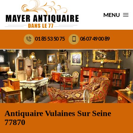
MENU
01 85 53 50 75
06 07 49 00 89
Antiquaire Vulaines Sur Seine
77870