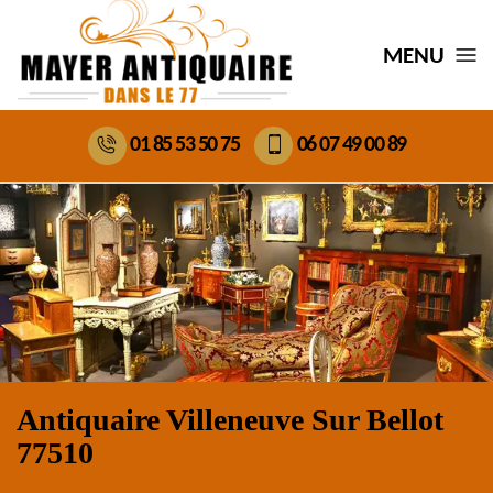
MENU
01 85 53 50 75
06 07 49 00 89
Antiquaire Villeneuve Sur Bellot
77510