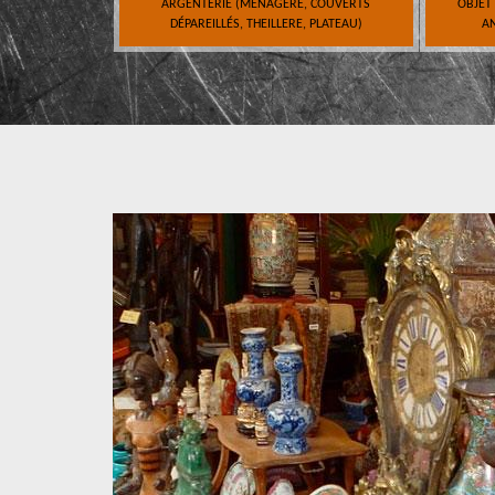
ARGENTERIE (MÉNAGÈRE, COUVERTS
OBJET
DÉPAREILLÉS, THEILLERE, PLATEAU)
AN