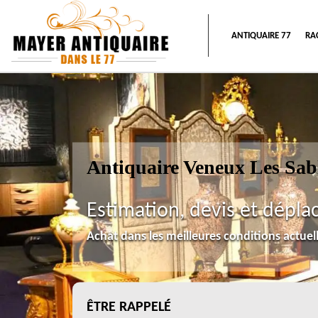
ANTIQUAIRE 77
RA
Antiquaire Veneux Les Sab
Estimation, devis et dépla
Achat dans les meilleures conditions actue
ÊTRE RAPPELÉ