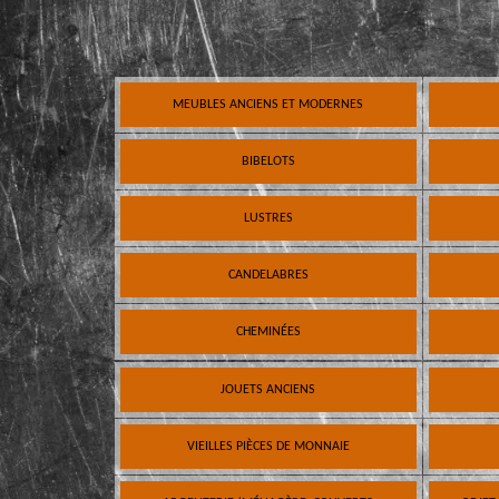
MEUBLES ANCIENS ET MODERNES
BIBELOTS
LUSTRES
CANDELABRES
CHEMINÉES
JOUETS ANCIENS
VIEILLES PIÈCES DE MONNAIE