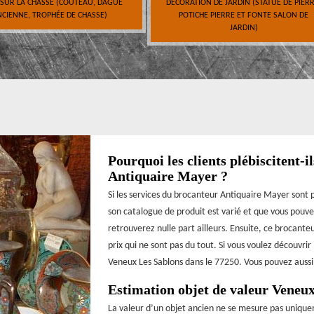
 SUR LA CHASSE (COUTEAU, DAGUE
DÉCORATION DE JARDIN (STATUE DE PIERR
CIENNE, TROPHÉE DE CHASSE)
POTICHE PIERRE ET FONTE SALON DE
JARDIN)
Pourquoi les clients plébiscitent-i
Antiquaire Mayer ?
Si les services du brocanteur Antiquaire Mayer sont pl
son catalogue de produit est varié et que vous pouve
retrouverez nulle part ailleurs. Ensuite, ce brocante
prix qui ne sont pas du tout. Si vous voulez découvri
Veneux Les Sablons dans le 77250. Vous pouvez aussi v
Estimation objet de valeur Veneu
La valeur d’un objet ancien ne se mesure pas uniqu