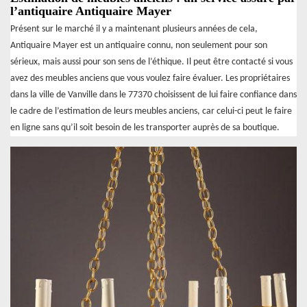
l’antiquaire Antiquaire Mayer
Présent sur le marché il y a maintenant plusieurs années de cela,
Antiquaire Mayer est un antiquaire connu, non seulement pour son
sérieux, mais aussi pour son sens de l’éthique. Il peut être contacté si vous
avez des meubles anciens que vous voulez faire évaluer. Les propriétaires
dans la ville de Vanville dans le 77370 choisissent de lui faire confiance dans
le cadre de l’estimation de leurs meubles anciens, car celui-ci peut le faire
en ligne sans qu’il soit besoin de les transporter auprès de sa boutique.