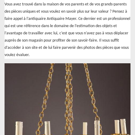
Vous avez trouvé dans la maison de vos parents et de vos grands-parents
des pièces uniques et vous voulez en savoir plus sur leur valeur ? Pensez à
faire appel à l’antiquaire Antiquaire Mayer. Ce dernier est un professionnel
qui est une référence dans le domaine de l’estimation des objets et
l’avantage de travailler avec lui, c’est que vous n’avez pas à vous déplacer
auprès de son magasin pour profiter de son savoir-faire. Il vous suffit
d’accéder à son site et de lui faire parvenir des photos des pièces que vous
voulez évaluer.