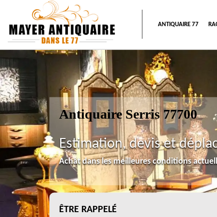
ANTIQUAIRE 77
RA
Antiquaire Serris 77700
Estimation, devis et dépla
Achat dans les meilleures conditions actue
ÊTRE RAPPELÉ