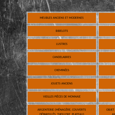
MEUBLES ANCIENS ET MODERNES
BIBELOTS
LUSTRES
CANDELABRES
CHEMINÉES
JOUETS ANCIENS
VIEILLES PIÈCES DE MONNAIE
ARGENTERIE (MÉNAGÈRE, COUVERTS
OBJET
DÉPAREILLÉS, THEILLERE, PLATEAU)
AN