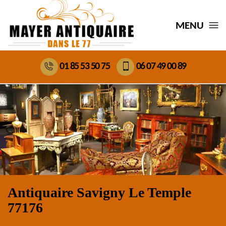
MENU
01 85 53 50 75
06 07 49 00 89
Antiquaire Savigny Le Temple
77176