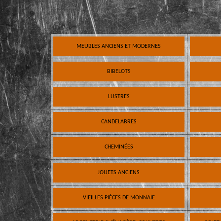
MEUBLES ANCIENS ET MODERNES
BIBELOTS
LUSTRES
CANDELABRES
CHEMINÉES
JOUETS ANCIENS
VIEILLES PIÈCES DE MONNAIE