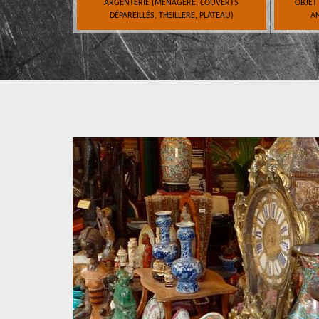
ARGENTERIE (MÉNAGÈRE, COUVERTS
OBJET
DÉPAREILLÉS, THEILLERE, PLATEAU)
AN