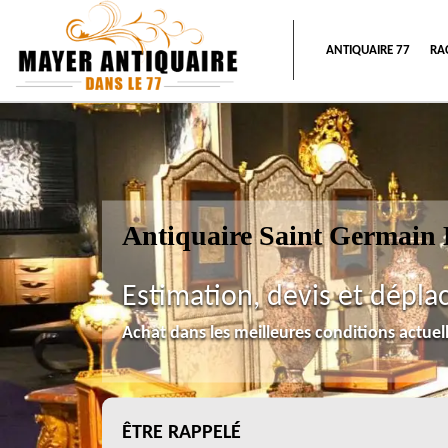
ANTIQUAIRE 77
RA
Antiquaire Saint Germain 
Estimation, devis et dépla
Achat dans les meilleures conditions actue
ÊTRE RAPPELÉ