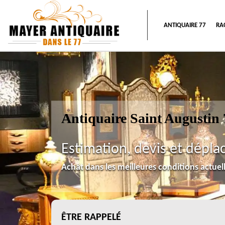
ANTIQUAIRE 77
RA
Antiquaire Saint Augustin
Estimation, devis et dépla
Achat dans les meilleures conditions actue
ÊTRE RAPPELÉ