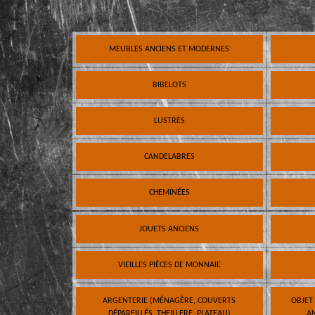
MEUBLES ANCIENS ET MODERNES
BIBELOTS
LUSTRES
CANDELABRES
CHEMINÉES
JOUETS ANCIENS
VIEILLES PIÈCES DE MONNAIE
ARGENTERIE (MÉNAGÈRE, COUVERTS
OBJET
DÉPAREILLÉS, THEILLERE, PLATEAU)
AN