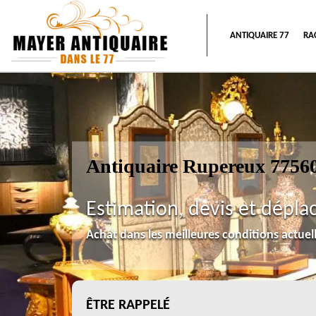
ANTIQUAIRE 77
RA
Antiquaire Rupereux 7756
Estimation, devis et dépla
Achat dans les meilleures conditions actue
ÊTRE RAPPELÉ