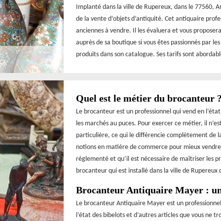
Implanté dans la ville de Rupereux, dans le 77560, An
de la vente d’objets d’antiquité. Cet antiquaire prof
anciennes à vendre. Il les évaluera et vous proposera
auprès de sa boutique si vous êtes passionnés par les
produits dans son catalogue. Ses tarifs sont abordable
Quel est le métier du brocanteur 
Le brocanteur est un professionnel qui vend en l’état 
les marchés au puces. Pour exercer ce métier, il n’e
particulière, ce qui le différencie complètement de la
notions en matière de commerce pour mieux vendre les
réglementé et qu’il est nécessaire de maîtriser les p
brocanteur qui est installé dans la ville de Rupereux
Brocanteur Antiquaire Mayer : une
Le brocanteur Antiquaire Mayer est un professionnel
l’état des bibelots et d’autres articles que vous ne t