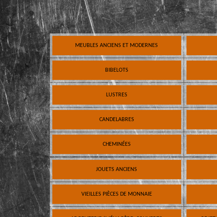
MEUBLES ANCIENS ET MODERNES
BIBELOTS
LUSTRES
CANDELABRES
CHEMINÉES
JOUETS ANCIENS
VIEILLES PIÈCES DE MONNAIE