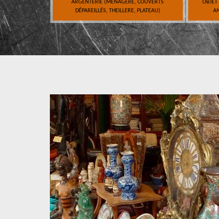
ARGENTERIE (MÉNAGÈRE, COUVERTS
OBJET
DÉPAREILLÉS, THEILLERE, PLATEAU)
AN